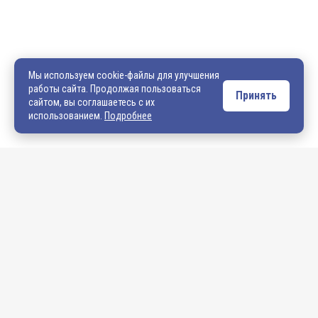
8 (4922) 542-542
8 (4922) 540-706
540706@mail.ru
zakaz@vek33.ru
Мы используем cookie-файлы для улучшения
работы сайта. Продолжая пользоваться
Принять
сайтом, вы соглашаетесь с их
Обращаем ваше внимание, что сайт vek33.ru носит исключительно
использованием.
Подробнее
информационный характер и ни при каких условиях не является
публичной офертой. Подробную информацию о наличии товара, ценах и
условиях приобретения, пожалуйста, уточняйте у наших менеджеров.
Внимание! Если Вы не смогли найти интересующую Вас продукцию,
просим Вас обращаться к нашим менеджерам. На данный момент
на сайте представлен не полный ассортимент номенклатуры. Вы
можете:
• написать нам на электронную почту: 540706@mail.ru либо
zakaz@vek33.ru с запросом на интересующую Вас продукцию
• позвонить нам по телефонам: +7 (4922) 54-07-06,
+7 (4922) 547-547; 542-542, +7 (920) 919-98-44.