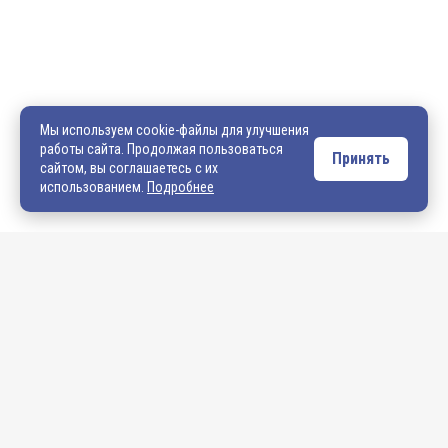
600036, г. Владимир, пр-кт Ленина, д. 73, оф. 31
8 (4922) 542-542
8 (4922) 540-706
540706@mail.ru
zakaz@vek33.ru
Мы используем cookie-файлы для улучшения
работы сайта. Продолжая пользоваться
Принять
сайтом, вы соглашаетесь с их
Обращаем ваше внимание, что сайт vek33.ru носит исключительно
использованием.
Подробнее
информационный характер и ни при каких условиях не является
публичной офертой. Подробную информацию о наличии товара, ценах и
условиях приобретения, пожалуйста, уточняйте у наших менеджеров.
Внимание! Если Вы не смогли найти интересующую Вас продукцию,
просим Вас обращаться к нашим менеджерам. На данный момент
на сайте представлен не полный ассортимент номенклатуры. Вы
можете:
• написать нам на электронную почту: 540706@mail.ru либо
zakaz@vek33.ru с запросом на интересующую Вас продукцию
• позвонить нам по телефонам: +7 (4922) 54-07-06,
+7 (4922) 547-547; 542-542, +7 (920) 919-98-44.