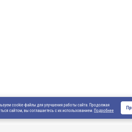
О компании
Оплата и доставка
Вакансии
Внимание! Если Вы не смогли найти интересующ
Вас обращаться к нашим менеджерам. На данный
представлен не полный ассортимент номенклату
• написать нам на электронную почту: 540706@ma
запросом на интересующую Вас продукцию
• позвонить нам по телефонам: +7 (4922) 54-07-06
+7 (4922) 547-547; 542-542, +7 (920) 919-98-44.
ьзуем cookie-файлы для улучшения работы сайта. Продолжая
Пр
ться сайтом, вы соглашаетесь с их использованием.
Подробнее
льно информационный
той. Подробную