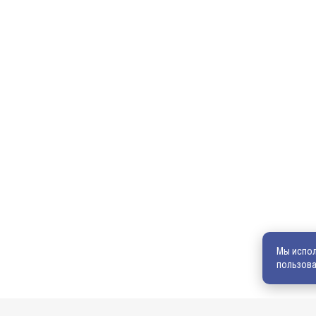
Главная
Продукция
600036, г. Владимир, пр-кт Ленина, д. 73, оф. 31
8 (4922) 542-542
8 (4922) 540-706
540706@mail.ru
zakaz@vek33.ru
Мы испол
пользова
Обращаем ваше внимание, что сайт vek33.ru носит исключите
характер и ни при каких условиях не является публичной офер