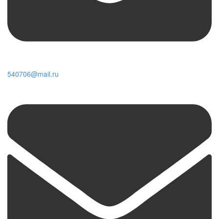
540706@mail.ru