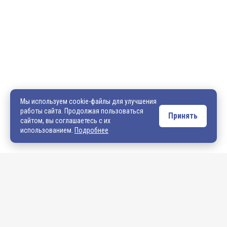
600036, г. Владимир, пр-кт Ленина, д. 73, оф. 31
8 (4922) 542-542
8 (4922) 540-706
540706@mail.ru
zakaz@vek33.ru
Мы используем cookie-файлы для улучшения
работы сайта. Продолжая пользоваться
Принять
сайтом, вы соглашаетесь с их
Обращаем ваше внимание, что сайт vek33.ru носит исключительно
использованием.
Подробнее
информационный характер и ни при каких условиях не является
публичной офертой. Подробную информацию о наличии товара, ценах и
условиях приобретения, пожалуйста, уточняйте у наших менеджеров.
Внимание! Если Вы не смогли найти интересующую Вас продукцию,
просим Вас обращаться к нашим менеджерам. На данный момент
на сайте представлен не полный ассортимент номенклатуры. Вы
можете:
• написать нам на электронную почту: 540706@mail.ru либо
zakaz@vek33.ru с запросом на интересующую Вас продукцию